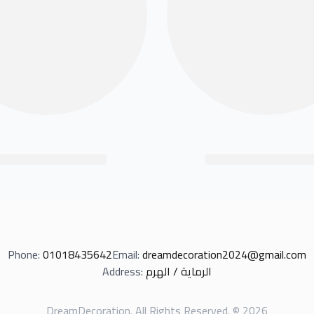
Phone
:
01018435642
Email
:
dreamdecoration2024@gmail.com
Address
:
الرماية / الهرم
DreamDecoration
.
All Rights Reserved
. ©
2026